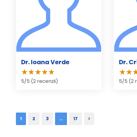
Dr. Ioana Verde
Dr. Cr
5/5 (2 recenzii)
5/5 (2 
1
2
3
…
17