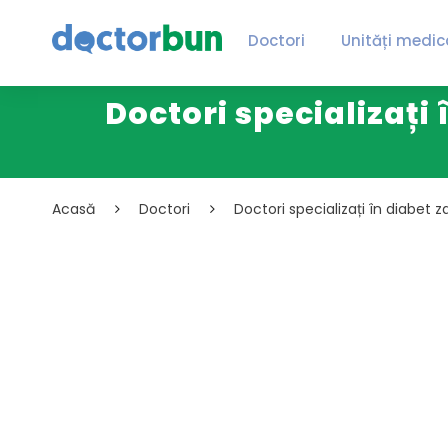
Doctori
Unități medic
Doctori specializați 
Acasă
Doctori
Doctori specializați în diabet z