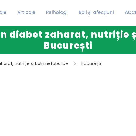
ale
Articole
Psihologi
Boli și afecțiuni
ACC
în diabet zaharat, nutriție 
București
aharat, nutriție și boli metabolice
București