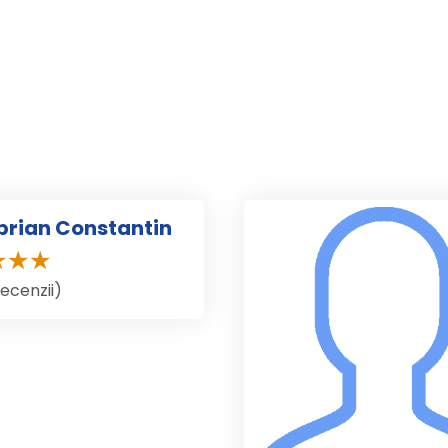
iprian Constantin
recenzii)