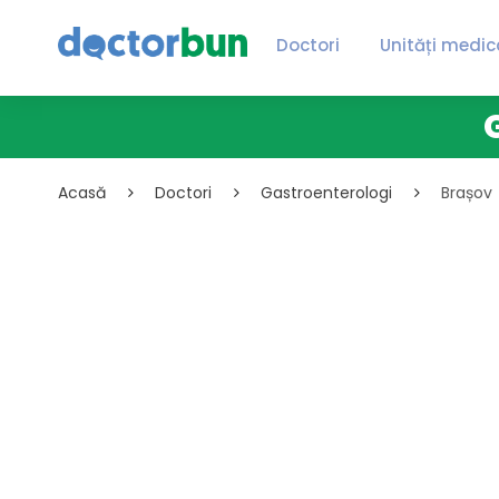
Doctori
Unități medic
Acasă
Doctori
Gastroenterologi
Brașov