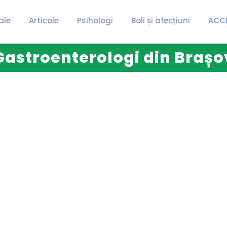
ale
Articole
Psihologi
Boli și afecțiuni
ACC
Gastroenterologi din Brașo