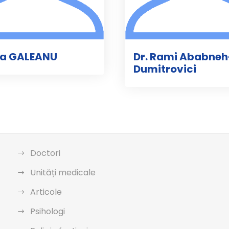
na GALEANU
Dr. Rami Ababneh
Dumitrovici
Doctori
Unități medicale
Articole
Psihologi