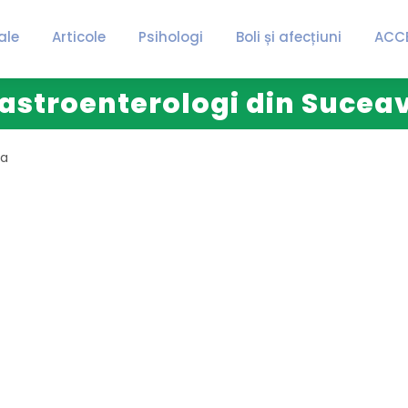
ale
Articole
Psihologi
Boli și afecțiuni
ACC
astroenterologi din Sucea
va