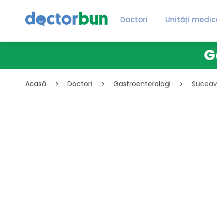
Doctori
Unități medic
G
Acasă
Doctori
Gastroenterologi
Sucea