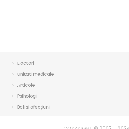
Doctori
Unități medicale
Articole
Psihologi
Boli și afecțiuni
COPYRIGHT © 2007 - 202