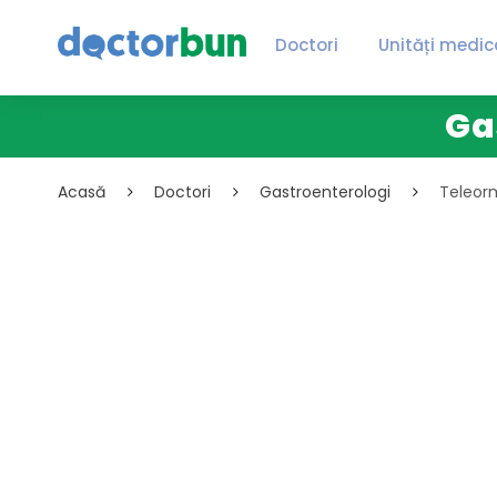
Doctori
Unități medic
Ga
Acasă
Doctori
Gastroenterologi
Teleor