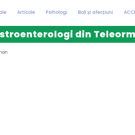
ale
Articole
Psihologi
Boli și afecțiuni
ACC
stroenterologi din Teleor
man