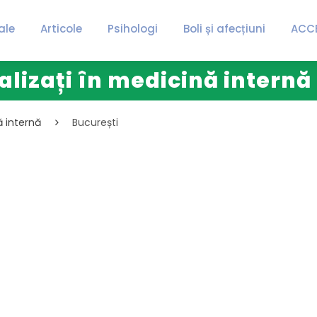
ale
Articole
Psihologi
Boli și afecțiuni
ACC
alizați în medicină internă
ă internă
București