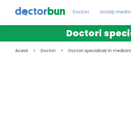
Doctori
Unități medic
Doctori speci
Acasă
Doctori
Doctori specializați în medicin