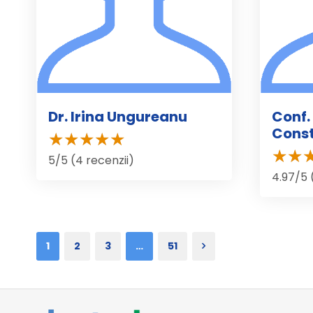
Dr. Irina Ungureanu
Conf.
Cons
5/5 (4 recenzii)
4.97/5 
1
2
3
…
51