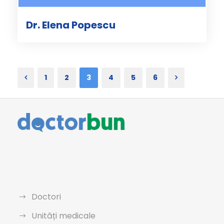
Dr. Elena Popescu
1
2
3
4
5
6
Doctori
Unități medicale