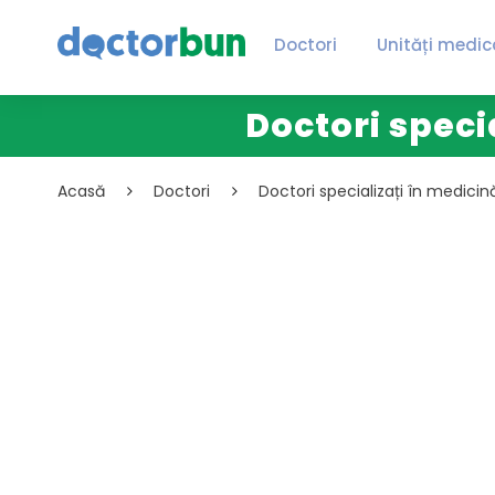
Doctori
Unități medic
Doctori speci
Acasă
Doctori
Doctori specializați în medicin