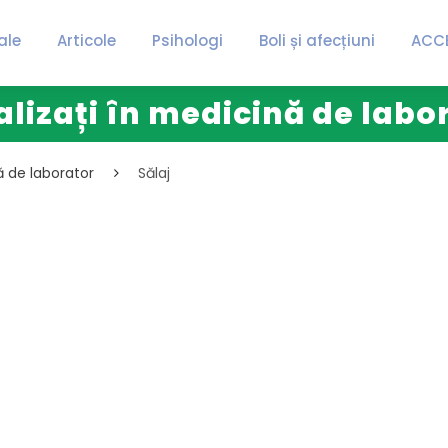
ale
Articole
Psihologi
Boli și afecțiuni
ACC
alizați în medicină de labor
ă de laborator
Sălaj