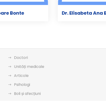
loare Bonte
Dr. Elisabeta Ana 
Doctori
Unități medicale
Articole
Psihologi
Boli și afecțiuni