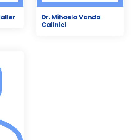
aller
Dr. Mihaela Vanda
Calinici