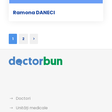
Ramona DANECI
1
2
Doctori
Unități medicale