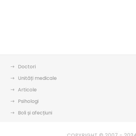
Doctori
Unități medicale
Articole
Psihologi
Boli și afecțiuni
COPYRIGHT © 2007 - 202