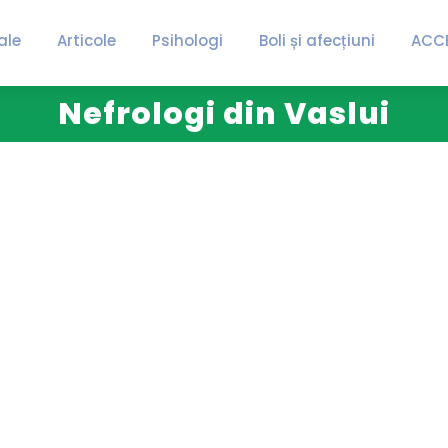
ale
Articole
Psihologi
Boli și afecțiuni
ACC
Nefrologi din Vaslui