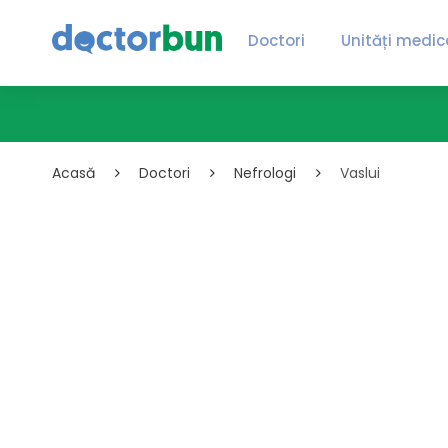
Doctori
Unități medic
Acasă
Doctori
Nefrologi
Vaslui