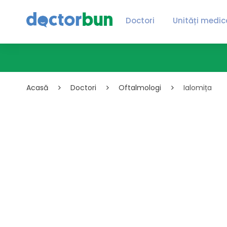
Doctori
Unități medic
Acasă
Doctori
Oftalmologi
Ialomița