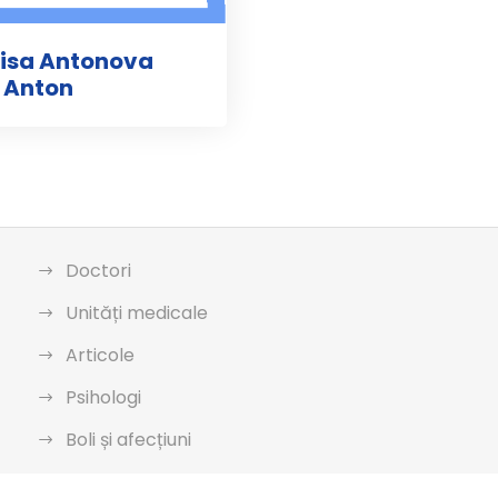
aisa Antonova
 Anton
Doctori
Unități medicale
Articole
Psihologi
Boli și afecțiuni