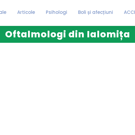
ale
Articole
Psihologi
Boli și afecțiuni
ACC
Oftalmologi din Ialomița