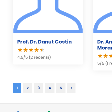
Prof. Dr. Danut Costin
Dr. A
Mora
4.5/5 (2 recenzii)
5/5 (1 
1
2
3
4
5