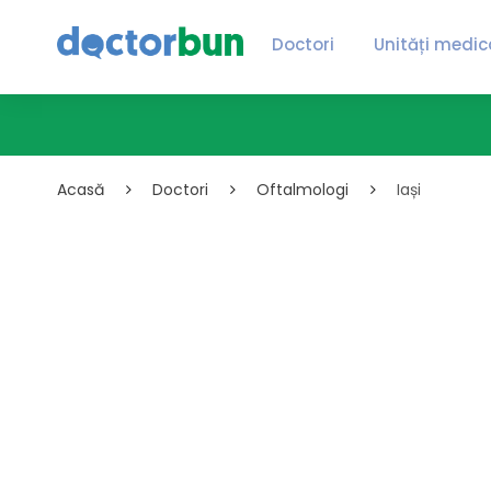
Doctori
Unități medic
Acasă
Doctori
Oftalmologi
Iași