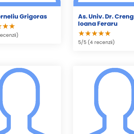
orneliu Grigoras
As. Univ. Dr. Cren
Ioana Feraru
recenzii)
5/5 (4 recenzii)