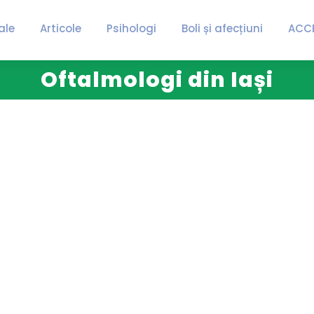
ale
Articole
Psihologi
Boli și afecțiuni
ACC
Oftalmologi din Iași