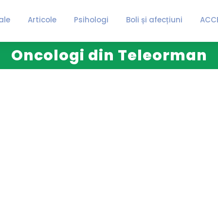
ale
Articole
Psihologi
Boli și afecțiuni
ACC
Oncologi din Teleorman