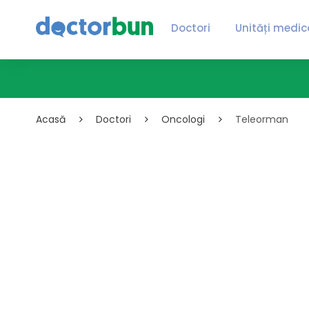
Doctori
Unități medic
Acasă
Doctori
Oncologi
Teleorman