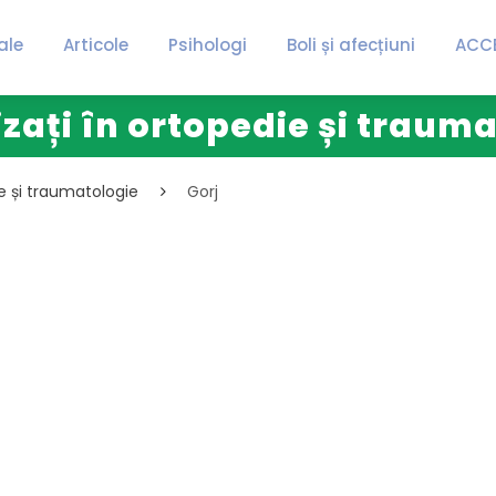
ale
Articole
Psihologi
Boli și afecțiuni
ACC
izați în ortopedie și trauma
ie și traumatologie
Gorj