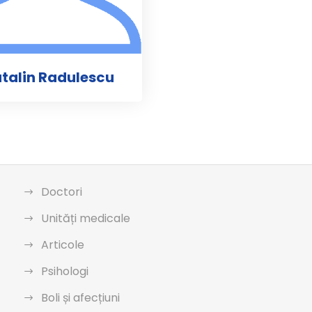
atalin Radulescu
Doctori
Unități medicale
Articole
Psihologi
Boli și afecțiuni