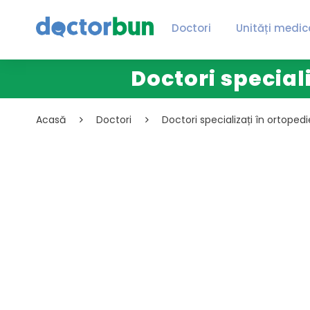
Doctori
Unități medic
Doctori special
Acasă
Doctori
Doctori specializați în ortoped