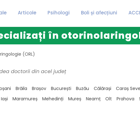
ale
Articole
Psihologi
Boli și afecțiuni
ACC
ecializați în otorinolaringo
aringologie (ORL)
dea doctorii din acel județ
oșani
Brăila
Brașov
București
Buzău
Călărași
Caraș Seve
Iași
Maramureș
Mehedinți
Mureș
Neamț
Olt
Prahova