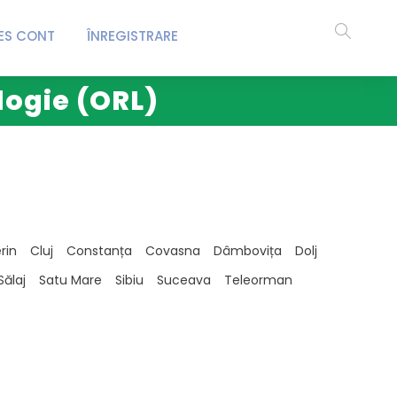
ES CONT
ÎNREGISTRARE
logie (ORL)
rin
Cluj
Constanța
Covasna
Dâmbovița
Dolj
Sălaj
Satu Mare
Sibiu
Suceava
Teleorman