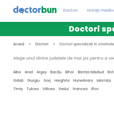
Doctori
Unități medic
Doctori sp
Acasă
Doctori
Doctori specializați în otorinol
Alege unul dintre județele de mai jos pentru a ve
Alba
Arad
Argeș
Bacău
Bihor
Bistrița Năsăud
Bot
Galați
Giurgiu
Gorj
Harghita
Hunedoara
Ialomița
Timiș
Tulcea
Vâlcea
Vaslui
Vrancea
Ilfov