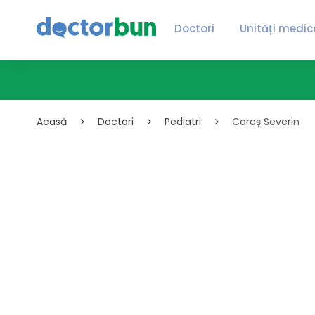
Doctori
Unități medic
Acasă
Doctori
Pediatri
Caraș Severin