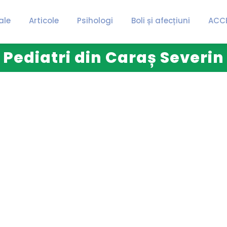
ale
Articole
Psihologi
Boli și afecțiuni
ACC
Pediatri din Caraș Severin