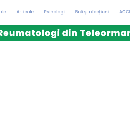
ale
Articole
Psihologi
Boli și afecțiuni
ACC
Reumatologi din Teleorma