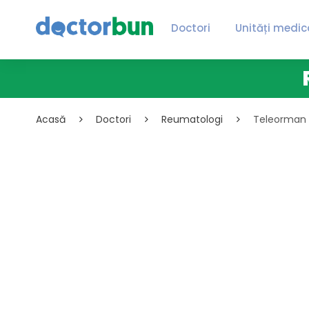
Doctori
Unități medic
Acasă
Doctori
Reumatologi
Teleorman