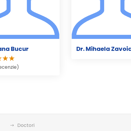
oana Bucur
Dr. Mihaela Zavoi
recenzie)
Doctori