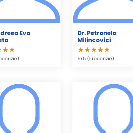
ndreea Eva
Dr. Petronela
ata
Milincovici
recenzie)
5/5 (1 recenzie)