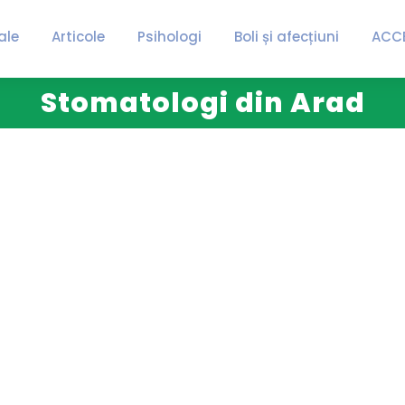
ale
Articole
Psihologi
Boli și afecțiuni
ACC
Stomatologi din Arad