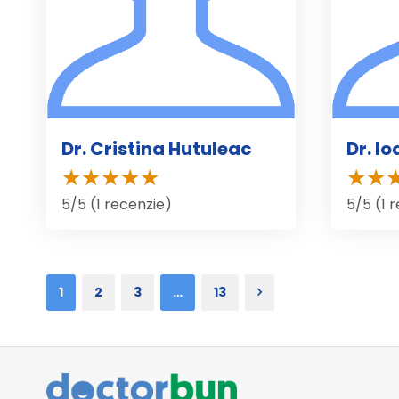
Dr. Cristina Hutuleac
Dr. I
5/5 (1 recenzie)
5/5 (1 
1
2
3
…
13