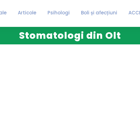
ale
Articole
Psihologi
Boli și afecțiuni
ACC
Stomatologi din Olt