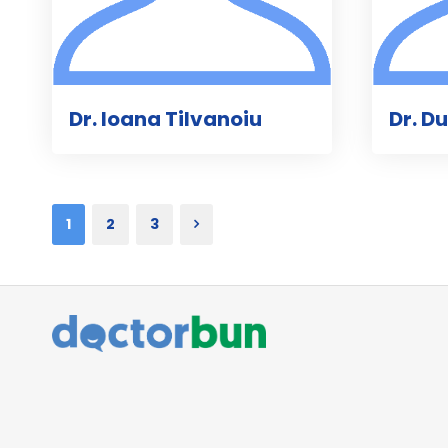
Dr. Ioana Tilvanoiu
Dr. D
1
2
3