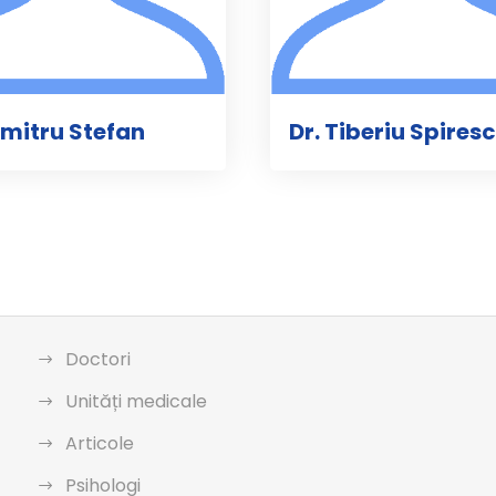
umitru Stefan
Dr. Tiberiu Spires
Doctori
Unități medicale
Articole
Psihologi