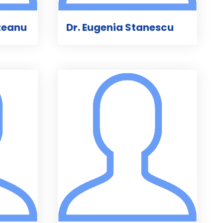
teanu
Dr. Eugenia Stanescu