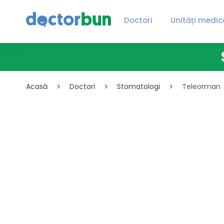
Doctori
Unități medic
Acasă
Doctori
Stomatologi
Teleorman