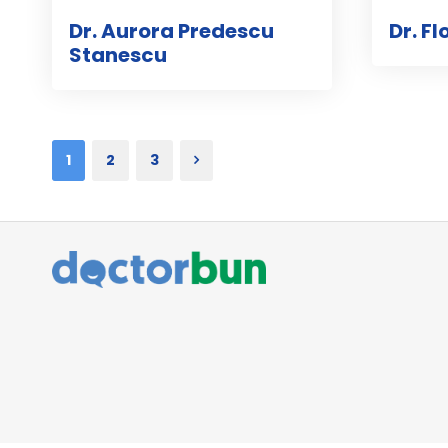
Dr. Aurora Predescu
Dr. F
Stanescu
1
2
3