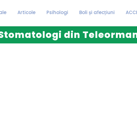
ale
Articole
Psihologi
Boli și afecțiuni
ACC
Stomatologi din Teleorma