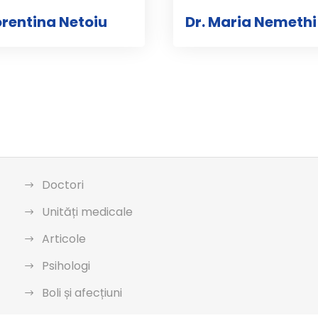
lorentina Netoiu
Dr. Maria Nemethi
Doctori
Unități medicale
Articole
Psihologi
Boli și afecțiuni