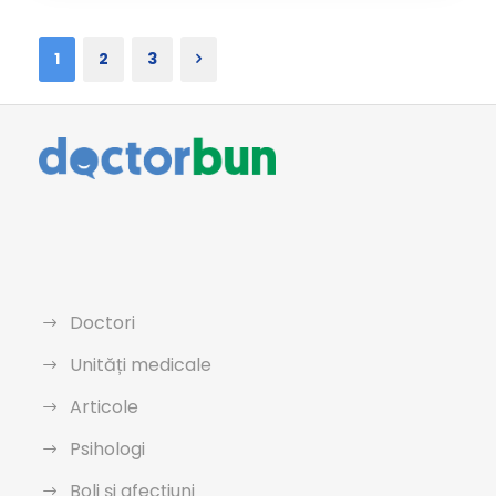
1
2
3
Doctori
Unități medicale
Articole
Psihologi
Boli și afecțiuni