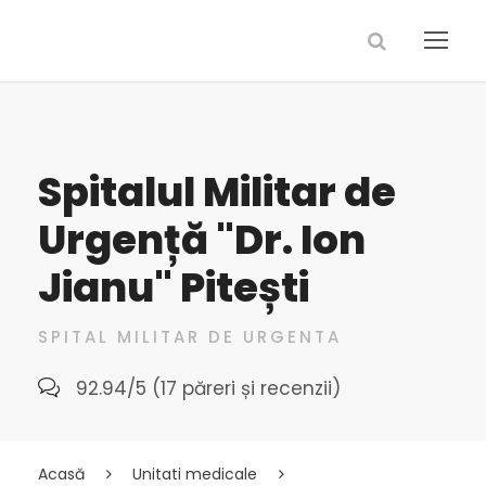
Spitalul Militar de
Urgență "Dr. Ion
Jianu" Pitești
SPITAL MILITAR DE URGENTA
92.94/5 (17 păreri și recenzii)
Acasă
Unitati medicale