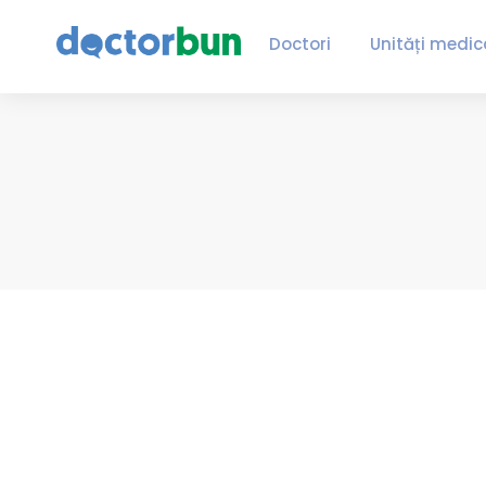
Doctori
Unități medic