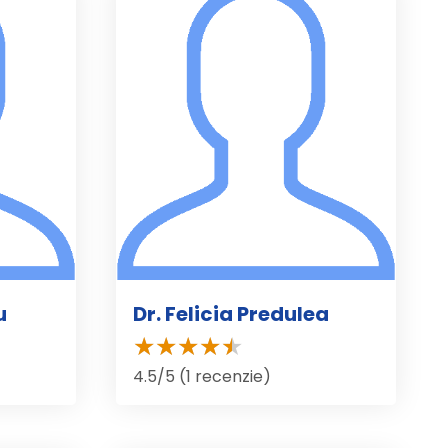
u
Dr. Felicia Predulea
4.5/5 (1 recenzie)