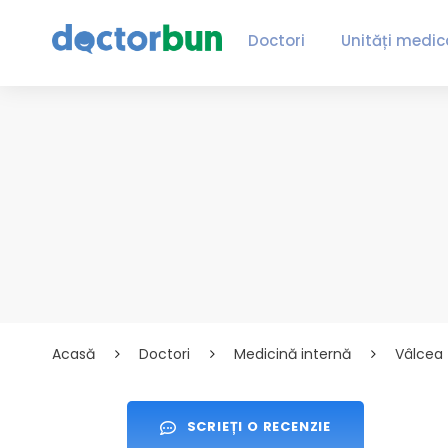
Doctori
Unități medic
Acasă
Doctori
Medicină internă
Vâlcea
SCRIEȚI O RECENZIE