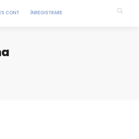
ES CONT
ÎNREGISTRARE
na