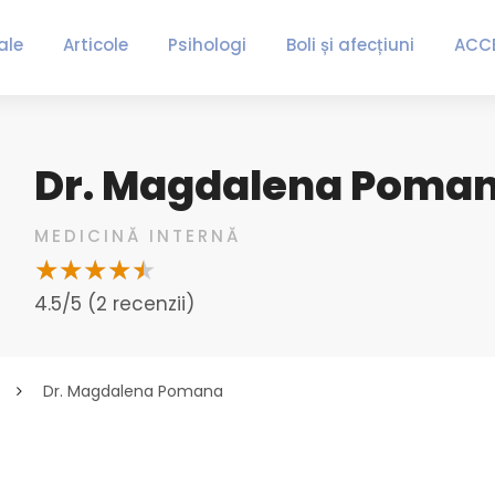
ale
Articole
Psihologi
Boli și afecțiuni
ACC
Dr. Magdalena Poma
MEDICINĂ INTERNĂ
4.5/5 (2 recenzii)
Dr. Magdalena Pomana