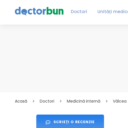
Doctori
Unități medic
Acasă
Doctori
Medicină internă
Vâlcea
SCRIEȚI O RECENZIE