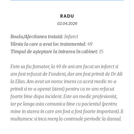
RADU
02.04.2026
Boala/Afectiunea tratată:
Infarct
Vârsta la care a avut loc tratamentul:
49
Timpul de așteptare la intrarea în cabinet:
15
Fara sa fiu fumator, la 49 de ani am facut un infarct si
am fost refuzat de Fundeni, dar am fost primit de Dr Ali
la Elias. Am avut un noroc imens ca acest medic m-a
primit si m-a operat (stent) pentru ca m-am refacut
foarte bine dupa incident. Este un medic profesionist,
iar pe langa asta comunica bine cu pacientul (pentru
mine in starea in care am fost a fost foarte important). Ii
multumesc si inca merg la controale periodic la dansul.