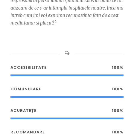
ireprosabil al personalului spitalului Elias in ciuda ce tot
auzeam de ce s-ar intampla in spitalele noatre. Inca ma
intreb cum imi voi exprima recunostinta fata de acest
medic tanar si placut!?
ACCESIBILITATE
100%
COMUNICARE
100%
ACURATEȚE
100%
RECOMANDARE
100%