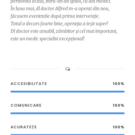
peritonita acuta, întru-an alt spital, cu alti medici.
În luna mai, dl doctor Alfred m-a operat din nou,
făcusem eventratie după prima intervenție.
Totul a decurs foarte bine, operația a ieșit super!
Dl doctor este amabil, zâmbitor și cel mai important,
este un medic specialist excepțional!
ACCESIBILITATE
100%
COMUNICARE
100%
ACURATEȚE
100%