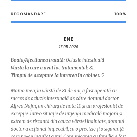
RECOMANDARE
100%
ENE
17.05.2026
Boala/Afectiunea tratată:
Ocluzie intestinală
Vârsta la care a avut loc tratamentul:
81
Timpul de așteptare la intrarea în cabinet:
5
Mama mea, în vârstă de 81 de ani, a fost operată cu
succes de ocluzie intestinală de către domnul doctor
Alfred Najm, un chirurg de nota 10 și un profesionist de
excepție. Într-o situație de urgență medicală majoră și
extrem de riscantă din cauza vârstei înaintate, domnul
doctor a acționat impecabil, cu o precizie și o siguranță
care ne-au insuflat curaj. Comunicarea cu familia a fost