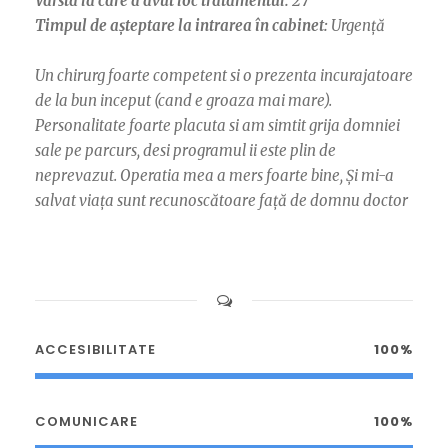
Vârsta la care a avut loc tratamentul:
27
Timpul de așteptare la intrarea în cabinet:
Urgență
Un chirurg foarte competent si o prezenta incurajatoare
de la bun inceput (cand e groaza mai mare).
Personalitate foarte placuta si am simtit grija domniei
sale pe parcurs, desi programul ii este plin de
neprevazut. Operatia mea a mers foarte bine, Și mi-a
salvat viața sunt recunoscătoare față de domnu doctor
ACCESIBILITATE
100%
COMUNICARE
100%