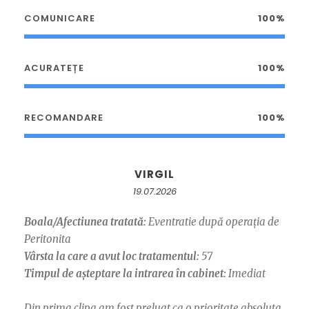
COMUNICARE
100%
ACURATEȚE
100%
RECOMANDARE
100%
VIRGIL
19.07.2026
Boala/Afectiunea tratată:
Eventratie după operația de
Peritonita
Vârsta la care a avut loc tratamentul:
57
Timpul de așteptare la intrarea în cabinet:
Imediat
Din prima clipa am fost preluat ca o prioritate absoluta.