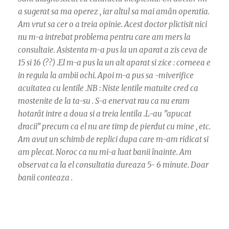
a sugerat sa ma operez , iar altul sa mai amân operatia.
Am vrut sa cer o a treia opinie. Acest doctor plictisit nici
nu m-a intrebat problema pentru care am mers la
consultaie. Asistenta m-a pus la un aparat a zis ceva de
15 si 16 (??) .El m-a pus la un alt aparat si zice : corneea e
in regula la ambii ochi. Apoi m-a pus sa -miverifice
acuitatea cu lentile .NB : Niste lentile matuite cred ca
mostenite de la ta-su . S-a enervat rau ca nu eram
hotarât intre a doua si a treia lentila .L-au ”apucat
dracii” precum ca el nu are timp de pierdut cu mine , etc.
Am avut un schimb de replici dupa care m-am ridicat si
am plecat. Noroc ca nu mi-a luat banii înainte. Am
observat ca la el consultatia dureaza 5- 6 minute. Doar
banii conteaza .