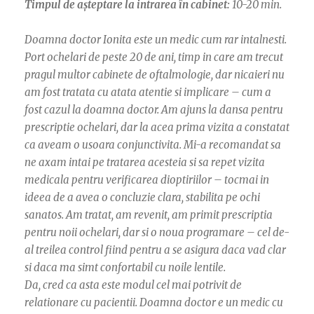
Timpul de așteptare la intrarea în cabinet:
10-20 min.
Doamna doctor Ionita este un medic cum rar intalnesti.
Port ochelari de peste 20 de ani, timp in care am trecut
pragul multor cabinete de oftalmologie, dar nicaieri nu
am fost tratata cu atata atentie si implicare – cum a
fost cazul la doamna doctor. Am ajuns la dansa pentru
prescriptie ochelari, dar la acea prima vizita a constatat
ca aveam o usoara conjunctivita. Mi-a recomandat sa
ne axam intai pe tratarea acesteia si sa repet vizita
medicala pentru verificarea dioptiriilor – tocmai in
ideea de a avea o concluzie clara, stabilita pe ochi
sanatos. Am tratat, am revenit, am primit prescriptia
pentru noii ochelari, dar si o noua programare – cel de-
al treilea control fiind pentru a se asigura daca vad clar
si daca ma simt confortabil cu noile lentile.
Da, cred ca asta este modul cel mai potrivit de
relationare cu pacientii. Doamna doctor e un medic cu