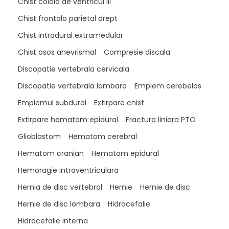
Chist coloid de ventricul III
Chist frontalo parietal drept
Chist intradural extramedular
Chist osos anevrismal
Compresie discala
Discopatie vertebrala cervicala
Discopatie vertebrala lombara
Empiem cerebelos
Empiemul subdural
Extirpare chist
Extirpare hematom epidural
Fractura liniara PTO
Glioblastom
Hematom cerebral
Hematom cranian
Hematom epidural
Hemoragie intraventriculara
Hernia de disc vertebral
Hernie
Hernie de disc
Hernie de disc lombara
Hidrocefalie
Hidrocefalie interna