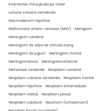
Interventie chirurgicala pe creier
Leziune coloana vertebrala
Macroadenom hipofizar
Malformatie arterio-venoasa (MAV)
Menigiom
Meningiom cerebral
Meningiom de aripa de sfenoid stang
Meningiom de jugum
Meningiom frontal
Meningiomatoza
Meningoencefalocel
Metastaze cerebrale
Neoplasm cerebral
Neoplasm coloana vertebrala
Neoplasm frontal
Neoplasm hipofizar
Neoplasm intramedular
Neoplasm orbital
Neoplasm pineal
Neoplasm subdural
Neurinom (schwannom)
Nevralgia Arnold (occipitala)