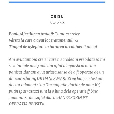
CRISU
17.12.2025
Boala/Afectiunea tratată:
Tumora creier
Vârsta la care a avut loc tratamentul:
72
Timpul de așteptare la intrarea în cabinet:
1 minut
Am avut tumora creier care nu credeam vreodata sa mi
se intample mie ,cand am aflat diagnosticul m-am
panicat ,dar am avut uriasa sansa de a fi operata de un
dr neurochirurg DR HANES MARIUS pe langa a fost un
doctor minunat si un Om empatic ,doctor de nota 10(
putin spus) astazi sunt la o luna dela operatie ff bine
.multumrsc din suflet dlui dr.HANES SORIN PT
OPERATIA REUSITA .