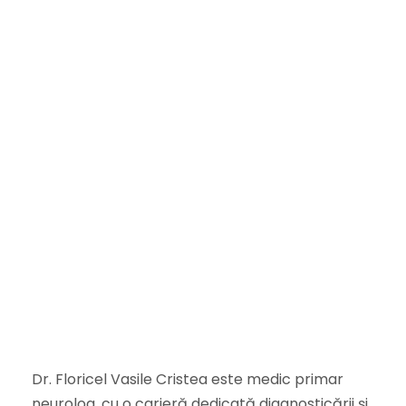
Dr. Floricel Vasile Cristea este medic primar
neurolog, cu o carieră dedicată diagnosticării și