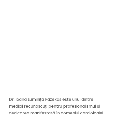
Dr. Ioana Luminița Fazekas este unul dintre
medicii recunoscuți pentru profesionalismul și
dedicarea manifestată în domeniul cardiologiei