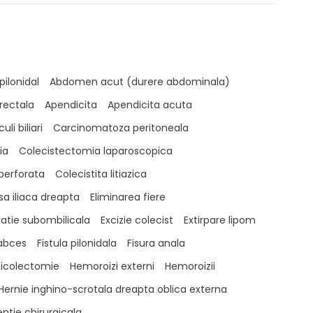
pilonidal
Abdomen acut (durere abdominala)
rectala
Apendicita
Apendicita acuta
uli biliari
Carcinomatoza peritoneala
ia
Colecistectomia laparoscopica
 perforata
Colecistita litiazica
sa iliaca dreapta
Eliminarea fiere
atie subombilicala
Excizie colecist
Extirpare lipom
 abces
Fistula pilonidala
Fisura anala
icolectomie
Hemoroizi externi
Hemoroizii
Hernie inghino-scrotala dreapta oblica externa
entie chirurgicala