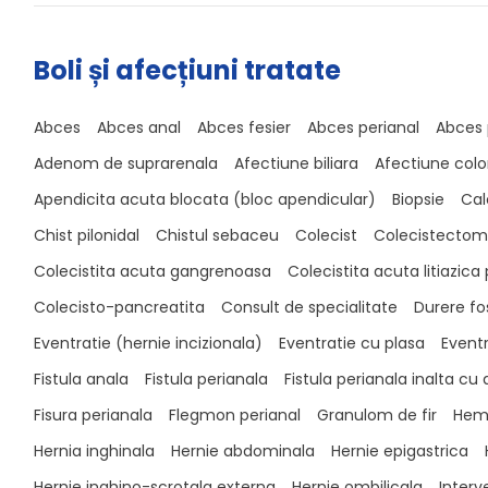
Boli și afecțiuni tratate
Abces
Abces anal
Abces fesier
Abces perianal
Abces 
Adenom de suprarenala
Afectiune biliara
Afectiune colo
Apendicita acuta blocata (bloc apendicular)
Biopsie
Calc
Chist pilonidal
Chistul sebaceu
Colecist
Colecistectom
Colecistita acuta gangrenoasa
Colecistita acuta litiazica
Colecisto-pancreatita
Consult de specialitate
Durere fo
Eventratie (hernie incizionala)
Eventratie cu plasa
Eventr
Fistula anala
Fistula perianala
Fistula perianala inalta cu
Fisura perianala
Flegmon perianal
Granulom de fir
Hem
Hernia inghinala
Hernie abdominala
Hernie epigastrica
Hernie inghino-scrotala externa
Hernie ombilicala
Interv