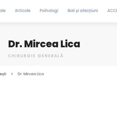
ale
Articole
Psihologi
Boli și afecțiuni
ACC
Dr. Mircea Lica
CHIRURGIE GENERALĂ
ești
Dr. Mircea Lica