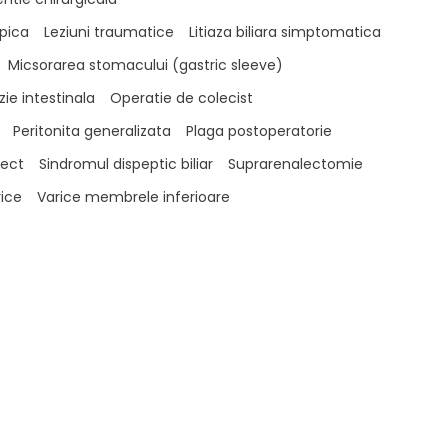
opica
Leziuni traumatice
Litiaza biliara simptomatica
Micsorarea stomacului (gastric sleeve)
ie intestinala
Operatie de colecist
Peritonita generalizata
Plaga postoperatorie
rect
Sindromul dispeptic biliar
Suprarenalectomie
ice
Varice membrele inferioare