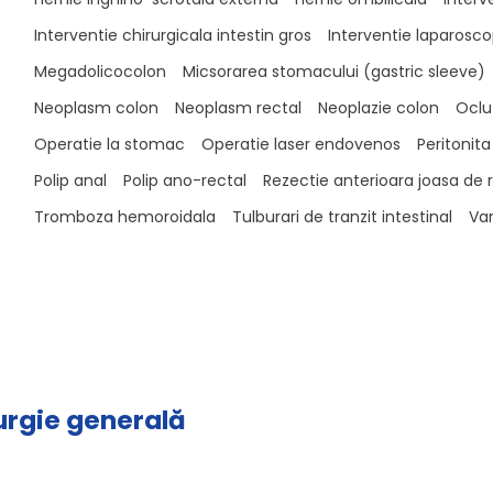
Interventie chirurgicala intestin gros
Interventie laparosc
Megadolicocolon
Micsorarea stomacului (gastric sleeve)
Neoplasm colon
Neoplasm rectal
Neoplazie colon
Ocluz
Operatie la stomac
Operatie laser endovenos
Peritonita
Polip anal
Polip ano-rectal
Rezectie anterioara joasa de 
Tromboza hemoroidala
Tulburari de tranzit intestinal
Var
rurgie generală