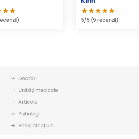
Kinn
recenzii)
5/5 (9 recenzii)
Doctori
Unități medicale
Articole
Psihologi
Boli și afecțiuni