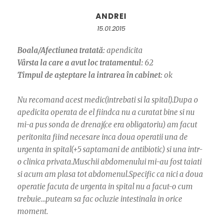
ANDREI
15.01.2015
Boala/Afectiunea tratată:
apendicita
Vârsta la care a avut loc tratamentul:
62
Timpul de așteptare la intrarea în cabinet:
ok
Nu recomand acest medic(intrebati si la spital).Dupa o
apedicita operata de el fiindca nu a curatat bine si nu
mi-a pus sonda de drenaj(ce era obligatoriu) am facut
peritonita fiind necesare inca doua operatii una de
urgenta in spital(+5 saptamani de antibiotic) si una intr-
o clinica privata.Muschii abdomenului mi-au fost taiati
si acum am plasa tot abdomenul.Specific ca nici a doua
operatie facuta de urgenta in spital nu a facut-o cum
trebuie…puteam sa fac ocluzie intestinala in orice
moment.