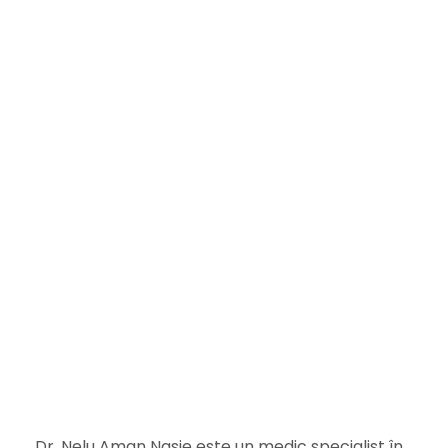
Dr. Nelu Aman Nasie este un medic specialist în