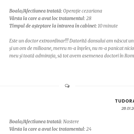
Boala/Afectiunea tratată:
Operație cezariana
Vârsta la care a avut loc tratamentul:
28
Timpul de așteptare la intrarea în cabinet:
10 minute
Este un doctor extraordinar!!! Datorită dansului am născut u
și un om de milioane, mereu m-a înțeles, nu m-a panicat niciod
meu și toată admirația, să tot avem asemenea doctori în Români
TUDOR
28.01.
Boala/Afectiunea tratată:
Nastere
Vârsta la care a avut loc tratamentul:
24