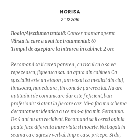
NORISA
24.12.2016
Boala/Afectiunea tratată:
Cancer mamar operat
Vârsta la care a avut loc tratamentul:
67
Timpul de așteptare la intrarea în cabinet:
2 ore
Recomand sa ii cereti parerea , cu riscul ca o sa va
repezeasca, jigneasca sau da afara din cabinet! Ca
specialist este un etalon , am vazut ca medicii din cluj,
timisoara, hunedoara , tin cont de parerea lui. Nu are
aptitudini de comunicare dar este f eficient, bun
profesionist si atent la fiecare caz. Mi-a facut o schema
dectratament identica cu ce mi s-a facut in Germania.
De 4 ani nu am recidivat. Recomand sa ii cereti opinia,
poate face diferenta intre viata si moarte. Nu bagati in
seama ca e agresiv verbal. Imp e ca se pricepe. Si da,