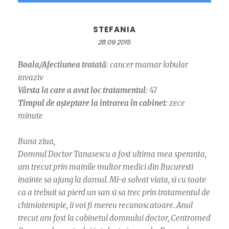
STEFANIA
28.09.2015
Boala/Afectiunea tratată:
cancer mamar lobular
invaziv
Vârsta la care a avut loc tratamentul:
47
Timpul de așteptare la intrarea în cabinet:
zece
minute
Buna ziua,
Domnul Doctor Tanasescu a fost ultima mea speranta,
am trecut prin mainile multor medici din Bucuresti
inainte sa ajung la dansul. Mi-a salvat viata, si cu toate
ca a trebuit sa pierd un san si sa trec prin tratamentul de
chimioterapie, ii voi fi mereu recunoscatoare. Anul
trecut am fost la cabinetul domnului doctor, Centromed