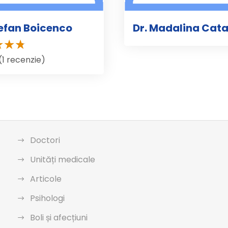
tefan Boicenco
Dr. Madalina Cata
(1 recenzie)
Doctori
Unități medicale
Articole
Psihologi
Boli și afecțiuni