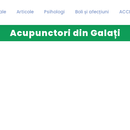
ale
Articole
Psihologi
Boli și afecțiuni
ACC
Acupunctori din Galați