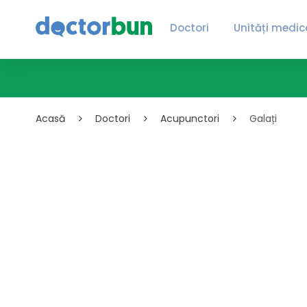
Doctori
Unități medic
Acasă
Doctori
Acupunctori
Galați