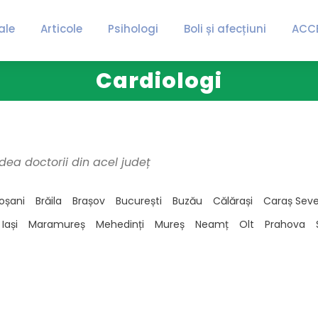
ale
Articole
Psihologi
Boli și afecțiuni
ACC
Cardiologi
dea doctorii din acel județ
oșani
Brăila
Brașov
București
Buzău
Călărași
Caraș Seve
Iași
Maramureș
Mehedinți
Mureș
Neamț
Olt
Prahova