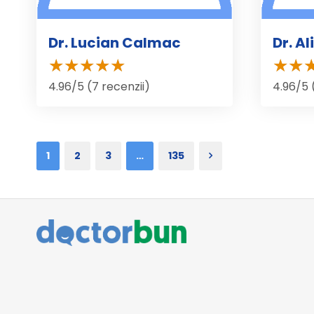
Dr. Lucian Calmac
Dr. A
4.96/5 (7 recenzii)
4.96/5 
1
2
3
…
135