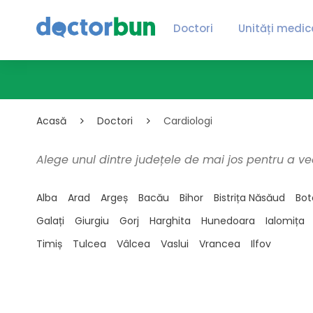
Doctori
Unități medic
Acasă
Doctori
Cardiologi
Alege unul dintre județele de mai jos pentru a ve
Alba
Arad
Argeș
Bacău
Bihor
Bistrița Năsăud
Bot
Galați
Giurgiu
Gorj
Harghita
Hunedoara
Ialomița
Timiș
Tulcea
Vâlcea
Vaslui
Vrancea
Ilfov