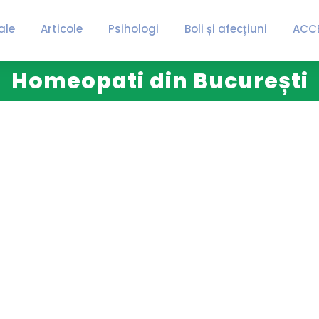
ale
Articole
Psihologi
Boli și afecțiuni
ACC
Homeopati din București