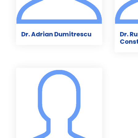
Dr. Adrian Dumitrescu
Dr. R
Cons