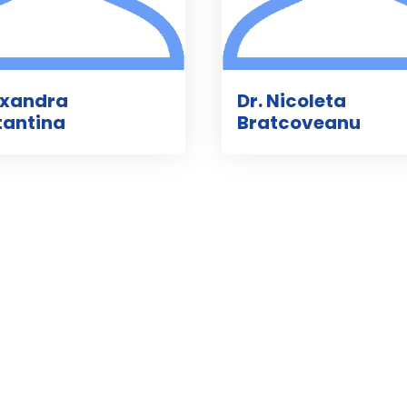
uxandra
Dr. Nicoleta
tantina
Bratcoveanu