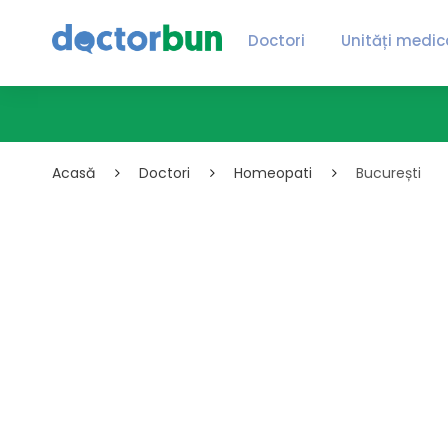
Doctori
Unități medic
Acasă
Doctori
Homeopati
București