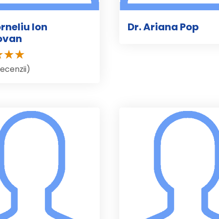
rneliu Ion
Dr. Ariana Pop
ovan
recenzii)