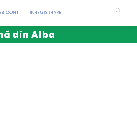
ES CONT
ÎNREGISTRARE
nă din Alba