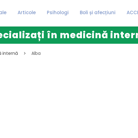
ale
Articole
Psihologi
Boli și afecțiuni
ACC
ecializați în medicină inter
ă internă
Alba