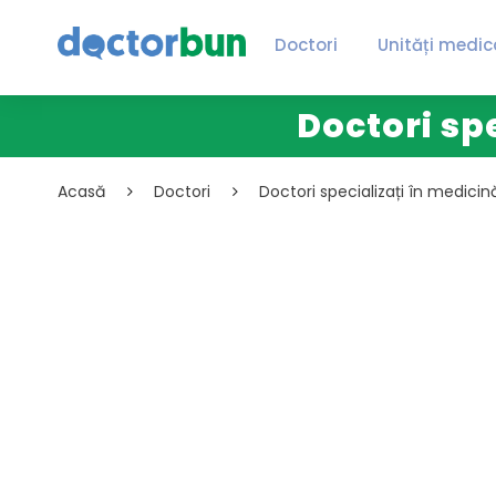
Doctori
Unități medic
Doctori sp
Acasă
Doctori
Doctori specializați în medicin