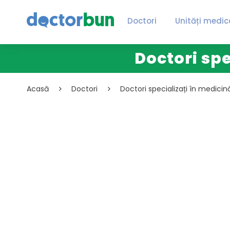
Doctori
Unități medic
Doctori spe
Acasă
Doctori
Doctori specializați în medicin