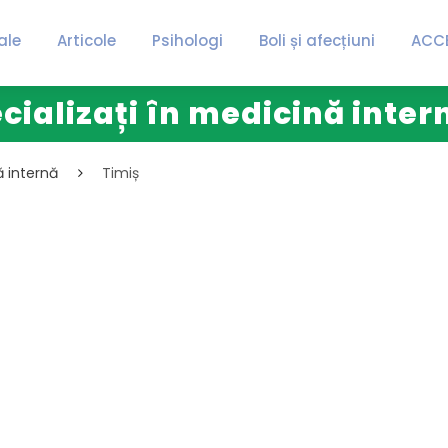
ale
Articole
Psihologi
Boli și afecțiuni
ACC
cializați în medicină inter
ă internă
Timiș