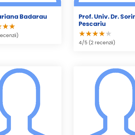
ariana Badarau
Prof. Univ. Dr. Sori
Pescariu
recenzii)
4/5 (2 recenzii)