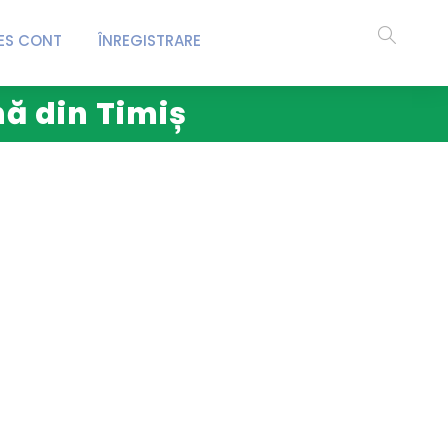
ES CONT
ÎNREGISTRARE
nă din Timiș