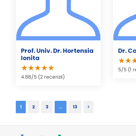
Prof. Univ. Dr. Hortensia
Dr. 
Ionita
5/5 (1 
4.88/5 (2 recenzii)
1
2
3
…
13