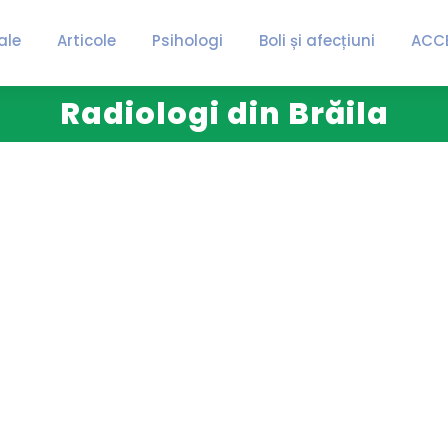
ale
Articole
Psihologi
Boli și afecțiuni
ACC
Radiologi din Brăila