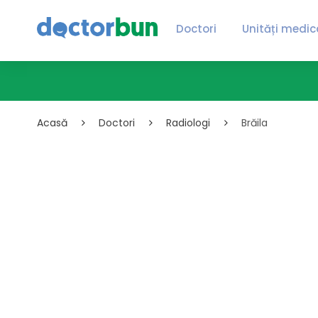
Doctori
Unități medic
Acasă
Doctori
Radiologi
Brăila