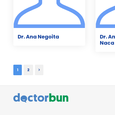
Dr. Ana Negoita
Dr. A
Naca
1
2