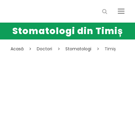
Stomatologi din Timiș
Acasă
Doctori
Stomatologi
Timiș