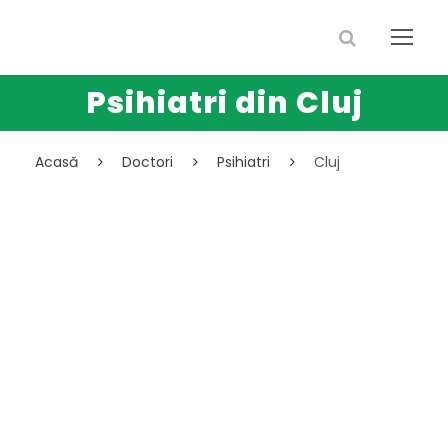
Psihiatri din Cluj
Acasă
Doctori
Psihiatri
Cluj