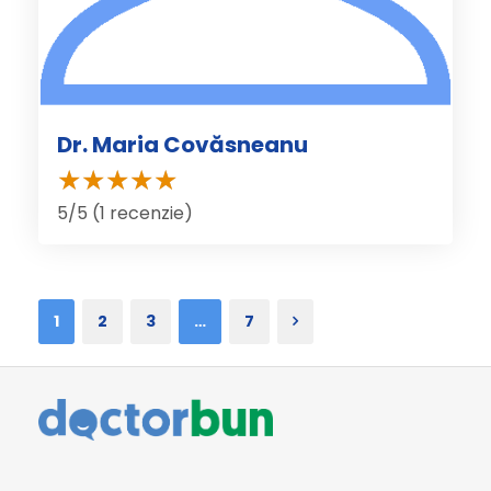
Dr. Maria Covăsneanu
5/5 (1 recenzie)
1
2
3
…
7