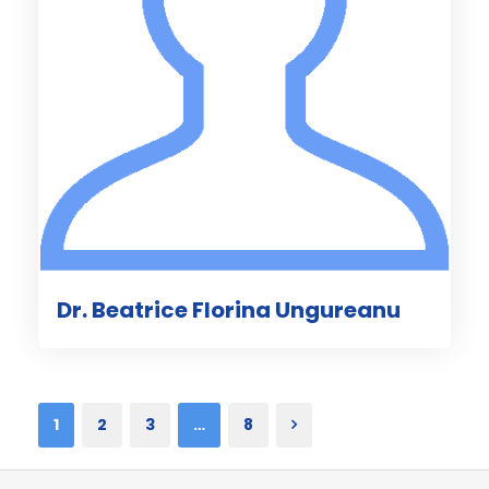
Dr. Beatrice Florina Ungureanu
1
2
3
…
8