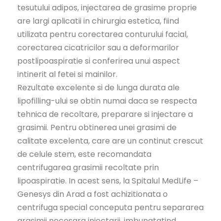
tesutului adipos, injectarea de grasime proprie
are largi aplicatii in chirurgia estetica, fiind
utilizata pentru corectarea conturului facial,
corectarea cicatricilor sau a deformarilor
postlipoaspiratie si conferirea unui aspect
intinerit al fetei si mainilor.
Rezultate excelente si de lunga durata ale
lipofilling-ului se obtin numai daca se respecta
tehnica de recoltare, preparare si injectare a
grasimii. Pentru obtinerea unei grasimi de
calitate excelenta, care are un continut crescut
de celule stem, este recomandata
centrifugarea grasimii recoltate prin
lipoaspiratie. In acest sens, la Spitalul MedLife –
Genesys din Arad a fost achizitionata o
centrifuga special conceputa pentru separarea
grasimii necesara injectarii, imbunatatind