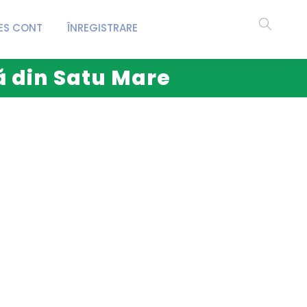
ES CONT
ÎNREGISTRARE
ă din Satu Mare