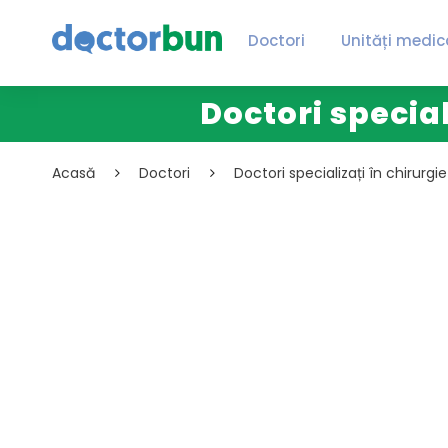
Doctori
Unități medic
Doctori specia
Acasă
Doctori
Doctori specializați în chirurgi