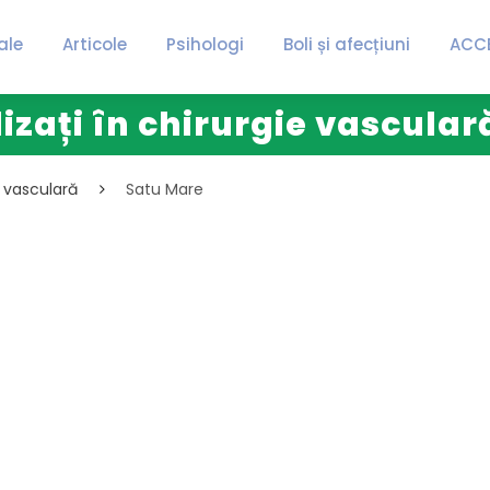
ale
Articole
Psihologi
Boli și afecțiuni
ACC
lizați în chirurgie vascular
e vasculară
Satu Mare