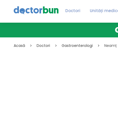
Doctori
Unități medic
Acasă
Doctori
Gastroenterologi
Neamț