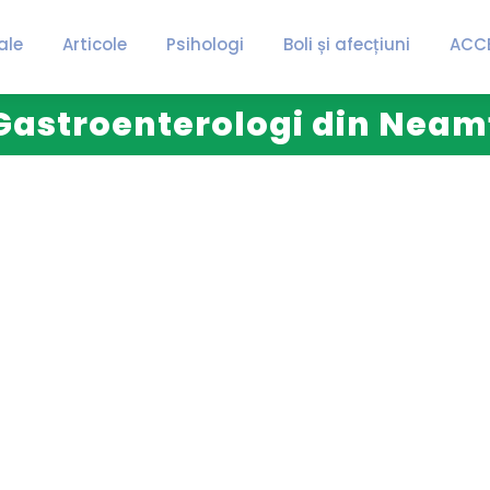
ale
Articole
Psihologi
Boli și afecțiuni
ACC
Gastroenterologi din Neam