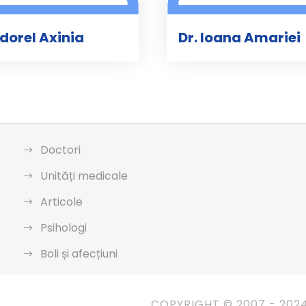
udorel Axinia
Dr. Ioana Amariei
Doctori
Unități medicale
Articole
Psihologi
Boli și afecțiuni
COPYRIGHT © 2007 - 202