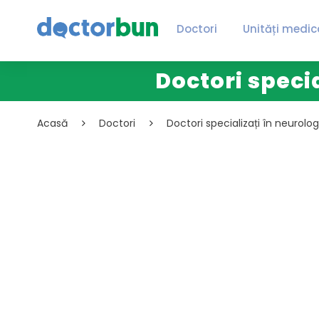
Doctori
Unități medic
Doctori specia
Acasă
Doctori
Doctori specializați în neurolo