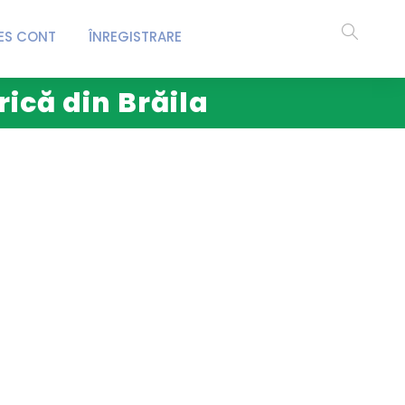
ES CONT
ÎNREGISTRARE
rică din Brăila