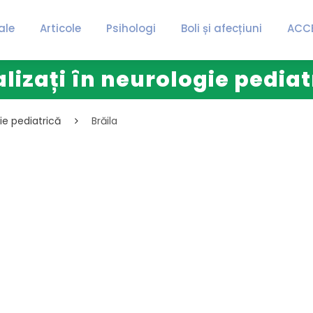
ale
Articole
Psihologi
Boli și afecțiuni
ACC
lizați în neurologie pediat
gie pediatrică
Brăila