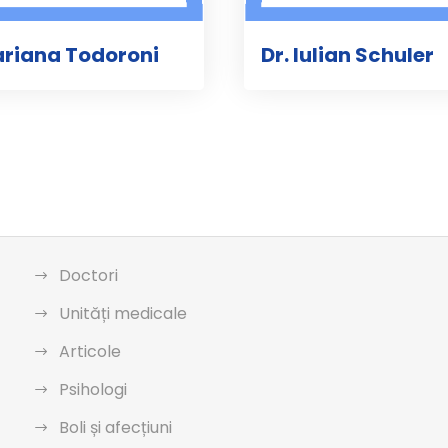
ariana Todoroni
Dr. Iulian Schuler
Doctori
Unități medicale
Articole
Psihologi
Boli și afecțiuni