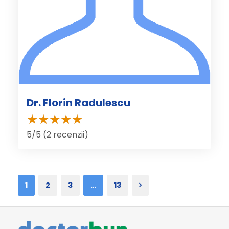
Dr. Florin Radulescu
5/5 (2 recenzii)
1
2
3
…
13